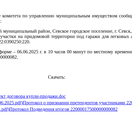
е комитета по управлению муниципальным имуществом сообща
:
й муниципальный район, Севское городское поселение, г. Севск,
 участки на придомовой территории под гаражи для легковых 
2:0390250:220.
форме – 06.06.2025 г. в 10 часов 00 минут по местному време
0000082.
Скачать:
ект договора купли-продажи.doc
Протокол о признании претендентов участниками 2
Протокол Подведения итогов 22000017500000000082